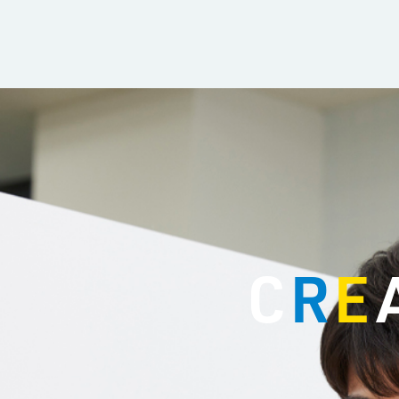
C
R
E