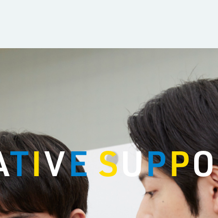
A
T
I
V
E
S
U
P
P
O