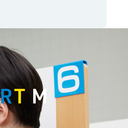
R
T
M